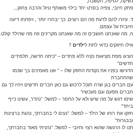
נשיקה, לטיפה, הקשבה,
פתק חיובי, צפיה בסרט יחד בילוי משותף טיול והרבה צחוק…
ד. עיזרו להם לדעת מה הם רוצים. כך יבחרו יותר , ויפתחו דיעה
חיובית על עצמם.
ה. מה שאנחנו חושבים זה מה שאנחנו מקרינים וזה מה שהילד קולט.
אילו חיזוקים כדאי לתת ל
ילדים
?
הציגו מפת מציאות נקיה ללא פחדים – "כיתה חדשה, תלמידים
חדשים"
הדגישו בפניו את נקודות החוזק שלו – " אנו מאמינים בך שכמו
שהתחברת
עם חברים בגן שרה תוכל לרכוש גם כאן חברים חדשים ויהיו לך גם
חברים מפעם וגם מעכשיו"
שימו דגש על מה שיש ולא על החסר – למשל: "נהדר, עשינו כייף
ביחד"
חזקו את רוחו של הילד – למשל: "נעים לי בחברתך, נהגת ברצינות
ובבגרות"
תנו לו הרגשה שהוא רצוי וחיובי – למשל: "נהניתי מאוד בחברתך,