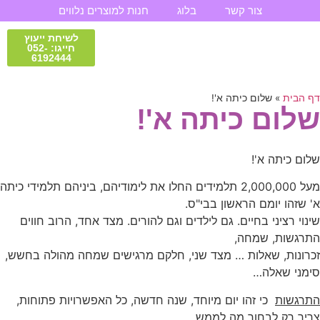
צור קשר
בלוג
חנות למוצרים נלווים
לשיחת ייעוץ
חייגו: 052-
6192444
טיפול וליווי אישי
חנות למוצרים נלווים
תובנות וסיפורי הצלחה
סדנאות והשתלמויות
דף הבית
»
שלום כיתה א'!
שלום כיתה א'!
שלום כיתה א'!
מעל 2,000,000 תלמידים החלו את לימודיהם, ביניהם תלמידי כיתה
א' שזהו יומם הראשון בבי"ס.
שינוי רציני בחיים. גם לילדים וגם להורים. מצד אחד, הרוב חווים
התרגשות, שמחה,
זכרונות, שאלות … מצד שני, חלקם מרגישים שמחה מהולה בחשש,
סימני שאלה…
התרגשות
כי זהו יום מיוחד, שנה חדשה, כל האפשרויות פתוחות,
צריך רק לבחור מה לממש.