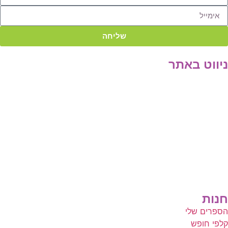
שליחה
ניווט באתר
דף הבית
הרצאות
סדנאות והשתלמויות
טיפול וליווי אישי
תובנות וסיפורי הצלחה
אודות
צור קשר
בלוג
תקנון האתר
חנות
הספרים שלי
קלפי חופש