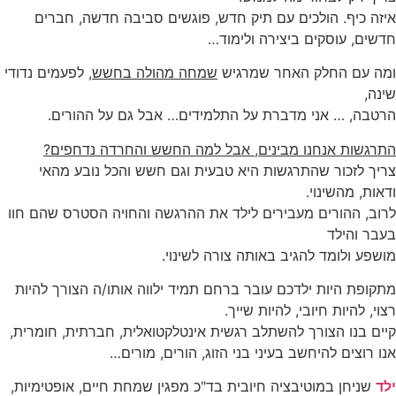
איזה כיף. הולכים עם תיק חדש, פוגשים סביבה חדשה, חברים
חדשים, עוסקים ביצירה ולימוד…
ומה עם החלק האחר שמרגיש
שמחה מהולה בחשש
, לפעמים נדודי
שינה,
הרטבה, … אני מדברת על התלמידים… אבל גם על ההורים.
התרגשות אנחנו מבינים, אבל למה החשש והחרדה נדחפים?
צריך לזכור שהתרגשות היא טבעית וגם חשש והכל נובע מהאי
ודאות, מהשינוי.
לרוב, ההורים מעבירים לילד את ההרגשה והחויה הסטרס שהם חוו
בעבר והילד
מושפע ולומד להגיב באותה צורה לשינוי.
מתקופת היות ילדכם עובר ברחם תמיד ילווה אותו/ה הצורך להיות
רצוי, להיות חיובי, להיות שייך.
קיים בנו הצורך להשתלב רגשית אינטלקטואלית, חברתית, חומרית,
אנו רוצים להיחשב בעיני בני הזוג, הורים, מורים…
ילד
שניחן במוטיבציה חיובית בד"כ מפגין שמחת חיים, אופטימיות,