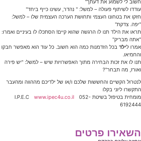
חשוב לי לשמוע את דעתך"
עודדו לשיתוף פעולה – למשל: " נהדר, עשינו כייף ביחד"
חזקו את בטחונו העצמי ותחושת הערכה העצמית שלו – למשל:
"יפה. צדקת"
תראו את הילד תנו לו הרגשה שהוא קיים! הסתכלו לו בעיניים ואמרו:
"אתה מבריק"
אמרו ל
ילד
בכל הזדמנות כמה הוא חשוב. כל עוד הוא מאפשר חבקו
והחמיאו.
תנו לו את זכות הבחירה מתוך האפשרויות שיש – למשל: "יש פירה
ואורז, מה תבחר"?
לנטרול הקשיים והחששות שלכם ו/או של ילדיכם מההווה ומהעבר
התקשרו ליוני בקלו
מומחית בטיפול בשיטת I.P.E.C
052-
www.ipec4u.co.il
6192444
השאירו פרטים