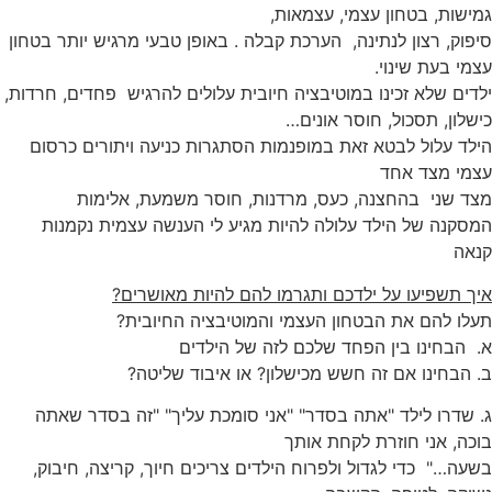
גמישות, בטחון עצמי, עצמאות,
סיפוק, רצון לנתינה, הערכת קבלה . באופן טבעי מרגיש יותר בטחון
עצמי בעת שינוי.
ילדים שלא זכינו במוטיבציה חיובית עלולים להרגיש פחדים, חרדות,
כישלון, תסכול, חוסר אונים…
הילד עלול לבטא זאת במופנמות הסתגרות כניעה ויתורים כרסום
עצמי מצד אחד
מצד שני בהחצנה, כעס, מרדנות, חוסר משמעת, אלימות
המסקנה של הילד עלולה להיות מגיע לי הענשה עצמית נקמנות
קנאה
איך תשפיעו על ילדכם ותגרמו להם להיות מאושרים?
תעלו להם את הבטחון העצמי והמוטיבציה החיובית?
א. הבחינו בין הפחד שלכם לזה של הילדים
ב. הבחינו אם זה חשש מכישלון? או איבוד שליטה?
ג. שדרו לילד "אתה בסדר" "אני סומכת עליך" "זה בסדר שאתה
בוכה, אני חוזרת לקחת אותך
בשעה…" כדי לגדול ולפרוח הילדים צריכים חיוך, קריצה, חיבוק,