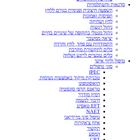
סדנאות והשתלמויות
השפעה חיצונית ופנימית כגורם ללחץ
תפיסות ואמונות
לחץ ושחיקה
ניהול רגשות
ניהול מנטלי בתקופה של שינויים בחיים
יציאה ממשבר
התמודדות עם פחד, לחץ וחרדה
כלים לתקשורת מקרבת
כלים טבעיים לרוגע ושלווה
טיפול וליווי אישי
סוגי טיפולים
IPEC
טכניקת מיקוד באמצעות נשימות
הואופונופונו
טראנס תרפי סוגסטיה
דמיון מודרך
חיבור לנשמה
EFT טאפינג
NAET
טיפול סיני מרידיאני
איזון צ'אקרות
תקשור
המסע
CBT