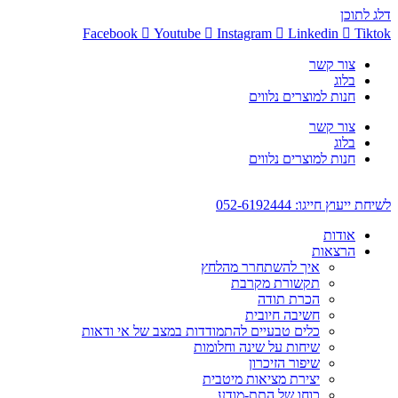
דלג לתוכן
Facebook
Youtube
Instagram
Linkedin
Tiktok
צור קשר
בלוג
חנות למוצרים נלווים
צור קשר
בלוג
חנות למוצרים נלווים
לשיחת ייעוץ חייגו: 052-6192444
אודות
הרצאות
איך להשתחרר מהלחץ
תקשורת מקרבת
הכרת תודה
חשיבה חיובית
כלים טבעיים להתמודדות במצב של אי ודאות
שיחות על שינה וחלומות
שיפור הזיכרון
יצירת מציאות מיטבית
כוחו של התת-מודע