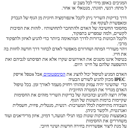
המגיבים באופן מידי לכל מצב ש
ל מתח: רגשי, תזונתי, מנטאלי או אחר.
דרך בדיקות השריר ניתן לקבל אינפורמציה חיונית מן הגוף של הנבדק
ומאפשרת לעקוף את
מחסומי החשיבה של האדם ולהתחבר לתחושותיו . לזהות את הסיבות
לקשיים, ולמה שמפריע בתפקוד,
ולקבל הכוונות ברורות לדרך המתאימה ביותר כדי להגיע לאיזון ולתפקוד
מרבי.
זיהוי מעוררי המתח ושחרורם מאפשר לאדם לבחור דרך חדשה לחוות בה
את חייו.
בטיפול איננו משנים את האירועים שקרו אלא את תפיסתנו לגביהם ואת
ההשפעה שלהם על חיינו היום.
האדם המגיע לטיפול יכול להציג את
הסימפטומים
אבל nטפל אייפק
IPEC
מכוון להגיע לשורש הבעיה
כדי שהשינוי יהיה עמוק ומהותי ויחזיק מעמד לאורך זמן. בכל טיפול
האדם מגדיר את המטרה החיובית
אליה רוצה להגיע ובהכוונה של בדיקות השריר מזהים את החסימות
שקיימות ברמות השונות של הגוף.
העבודה מתייחסת לכלל המערכות- רגשית, מנטלית, פיזית, חשמלית
ואנרגטית, ולקשר ביניהן.
באמצעות טכניקות שונות כמו תגילי תנועה,ר דמיון, איזון מרידיאנים ועוד
משחררים את החסימות
על מנת ליצור אפשרויות בחירה חדשות ושינוי חיובי.