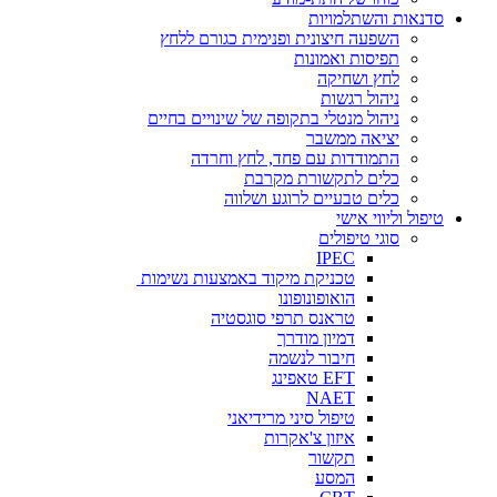
סדנאות והשתלמויות
השפעה חיצונית ופנימית כגורם ללחץ
תפיסות ואמונות
לחץ ושחיקה
ניהול רגשות
ניהול מנטלי בתקופה של שינויים בחיים
יציאה ממשבר
התמודדות עם פחד, לחץ וחרדה
כלים לתקשורת מקרבת
כלים טבעיים לרוגע ושלווה
טיפול וליווי אישי
סוגי טיפולים
IPEC
טכניקת מיקוד באמצעות נשימות
הואופונופונו
טראנס תרפי סוגסטיה
דמיון מודרך
חיבור לנשמה
EFT טאפינג
NAET
טיפול סיני מרידיאני
איזון צ'אקרות
תקשור
המסע