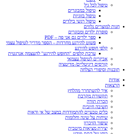
טיפול לכל גיל
טיפול במבוגרים
טיפול בזוגיות
טיפול רגשי בילדים
חנות למוצרים נלווים
סופרת ילדים ומבוגרים
ספר ילדים גם אני פה – PDF
פשוט להירגע מחרדות – הספר מדריך לטיפול עצמי
קלפי חופש להירגע
ערכת קלפים "החופש להירגע" להעצמה אנרגטית
אביזרים לטיפול עצמאי
קורסים דיגיטליים/ מדיטציה
תובנות וסיפורי הצלחה
אודות
הרצאות
איך להשתחרר מהלחץ
תקשורת מקרבת
הכרת תודה
חשיבה חיובית
כלים טבעיים להתמודדות במצב של אי ודאות
שיחות על שינה וחלומות
שיפור הזיכרון
יצירת מציאות מיטבית
כוחו של התת-מודע