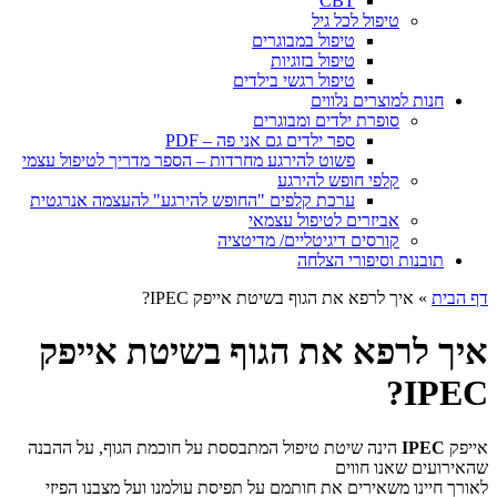
CBT
טיפול לכל גיל
טיפול במבוגרים
טיפול בזוגיות
טיפול רגשי בילדים
חנות למוצרים נלווים
סופרת ילדים ומבוגרים
ספר ילדים גם אני פה – PDF
פשוט להירגע מחרדות – הספר מדריך לטיפול עצמי
קלפי חופש להירגע
ערכת קלפים "החופש להירגע" להעצמה אנרגטית
אביזרים לטיפול עצמאי
קורסים דיגיטליים/ מדיטציה
תובנות וסיפורי הצלחה
דף הבית
»
איך לרפא את הגוף בשיטת אייפק IPEC?
איך לרפא את הגוף בשיטת אייפק
IPEC?
אייפק
IPEC
הינה שיטת טיפול המתבססת על חוכמת הגוף, על ההבנה
שהאירועים שאנו חווים
לאורך חיינו משאירים את חותמם על תפיסת עולמנו ועל מצבנו הפיזי