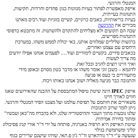
המנטלי והרגשי.
אייפק מאפשרת לפתור בעיות מגוונות כגון: פחדים וחרדות, תקיעות,
התנהגות בעייתית,
בעיות בריאותיות, כאבים כרוניים, קשיים בזוגיות ועוד.רבים מאתנו
מכירים את
ההרגשה
שבה הם תקועים ולא מצליחים להתקדם ולהשתנות. זה מתבטא בדפוסי
התנהגות מפריעים,
ברגשות שליליים שמלווים אותנו, באי יכולת לממש משהו, במערכת
היחסים עם עצמנו ואחרים,
בכאבים פיזיים, בקשיים לימודיים ועוד…. לפעמים אנחנו אפילו יודעים
מה צריך לעשות
ואיך היינו רוצים להגיב ובכל זאת.
לדוגמא – כשבן זוגי אומר משהו או מדבר בטון מסוים ובאופן מידי
מתעוררים בי כעס או פגיעה
והתגובה כבר מגיעה מאליה ושוב אנחנו באותו ויכוח.
אייפק
IPEC
הינה שיטת טיפול המתבססת על ההבנה שהאירועים שאנו
חווים לאורך חיינו
משאירים את חותמם על תפיסת עולמנו ועל מצבנו הפיזי המנטלי והרגשי.
ניתן לומר שרוב התגובות
שלנו נובעות מתוך העבר וההיסטוריה שלנו, ולא בהכרח מה"כאן ועכשיו"
ומתוך בחירה אמיתית.
שיטת האייפק היא תרפיה באנרגיה, פותחה על ידי ד"ר אורי קניג פסיכולוג
קליני ומשתמשת בגילוי
שנעשה ע"י ד"ר גודהארט וד"ר ג'ון פ.תאי, שזיהו שישנם שרירים בגוף