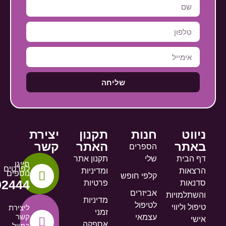
שליחה
ניווט
חנות
תקנון
יצירת
באתר
האתר
קשר
הספרים
דף הבית
שלי
תקנון אתר
חייגו
לפרטים
הרצאות
ומדיניות
נוספים
קלפי חופש
92444
סדנאות
פרטיות
אביזרים
והשתלמויות
מדיניות
לטיפול
טיפול וליווי
ליצירת
זמני
קשר
עצמאי
אישי
אספקה
במייל