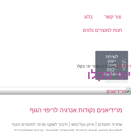
צור קשר
בלוג
חנות למוצרים נלווים
לשיחת
ייעוץ
חייגו:
דף הבית
»
ארכיון עבור יוני בקלו
052-
יוני בקלו
6192444
טיפול וליווי אישי
חנות למוצרים נלווים
תובנות וסיפורי הצלחה
סדנאות והשתלמויות
מרידיאנים נקודות אנרגיה לריפוי הגוף
שחרור חסמים | איזון גוף־נפש | חיבור לשקט פנימי לפעמים הגוף
מתעייף,הרגש מוצף,והחיים מרגישים תקועים. זוגיות שמתעכבת,