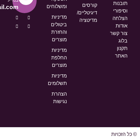
תובנות
קורסים
ומשלוחים
il.com
וסיפורי
דיגיטליים/
מדיניות
הצלחה
מדיטציה
ביטולים
אודות
והחזרת
צור קשר
מוצרים
בלוג
תקנון
מדיניות
האתר
החלפת
מוצרים
מדיניות
תשלומים
הצהרת
נגישות
© כל הזכויות