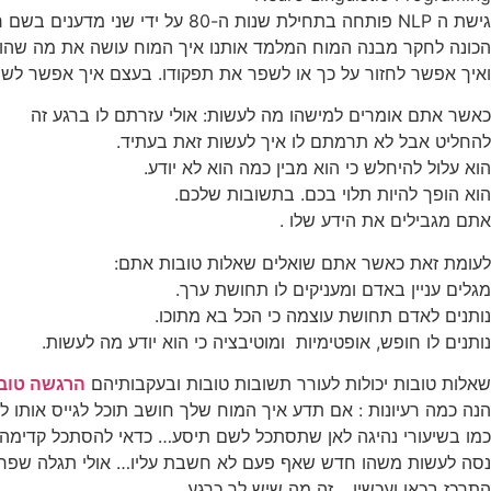
גישת ה NLP פותחה בתחילת שנות ה-80 על ידי שני מדענים בשם ריצ'רד בנדלר וג'ון גרינדר.
הכונה לחקר מבנה המוח המלמד אותנו איך המוח עושה את מה שהו
ואיך אפשר לחזור על כך או לשפר את תפקודו. בעצם איך אפשר לשפר
כאשר אתם אומרים למישהו מה לעשות: אולי עזרתם לו ברגע זה
להחליט אבל לא תרמתם לו איך לעשות זאת בעתיד.
הוא עלול להיחלש כי הוא מבין כמה הוא לא יודע.
הוא הופך להיות תלוי בכם. בתשובות שלכם.
אתם מגבילים את הידע שלו .
לעומת זאת כאשר אתם שואלים שאלות טובות אתם:
מגלים עניין באדם ומעניקים לו תחושת ערך.
נותנים לאדם תחושת עוצמה כי הכל בא מתוכו.
נותנים לו חופש, אופטימיות ומוטיבציה כי הוא יודע מה לעשות.
שאלות טובות יכולות לעורר תשובות טובות ובעקבותיהם
הרגשה טוב
הנה כמה רעיונות : אם תדע איך המוח שלך חושב תוכל לגייס אותו ל
כמו בשיעורי נהיגה לאן שתסתכל לשם תיסע… כדאי להסתכל קדימה
נסה לעשות משהו חדש שאף פעם לא חשבת עליו… אולי תגלה שפ
התרכז בכאן ועכשיו… זה מה שיש לך כרגע…