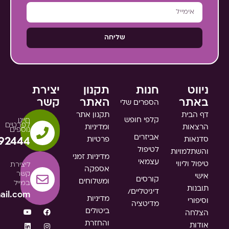
שליחה
ניווט
חנות
תקנון
יצירת
באתר
האתר
קשר
הספרים שלי
דף הבית
תקנון אתר
קלפי חופש
חייגו
לפרטים
הרצאות
ומדיניות
נוספים
אביזרים
סדנאות
פרטיות
92444
לטיפול
והשתלמויות
מדיניות זמני
עצמאי
טיפול וליווי
ליצירת
אספקה
קשר
אישי
קורסים
ומשלוחים
במייל
תובנות
דיגיטליים/
ail.com
מדיניות
וסיפורי
מדיטציה
ביטולים
הצלחה
והחזרת
אודות