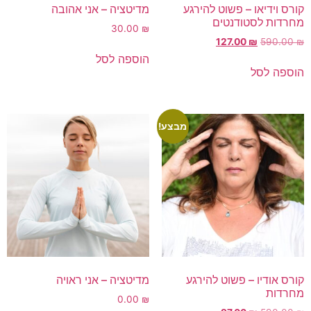
קורס וידיאו – פשוט להירגע
מדיטציה – אני אהובה
קבלו 10% הנחה
מחרדות לסטודנטים
30.00
₪
על הרכישה הראשונה!
127.00
₪
590.00
₪
הוספה לסל
הצטרפו לרשימת התפוצה שלנו ותיהנו מ-10% הנחה על
הוספה לסל
מוצרי החנות, ועדכונים חמים על מבצעים והטבות
בלעדיות!
מבצע!
שליחה
*ההנחה תקפה על מוצרי החנות בלבד, לא כולל הרצאות וסדנאות.
קורס אודיו – פשוט להירגע
מדיטציה – אני ראויה
מחרדות
0.00
₪