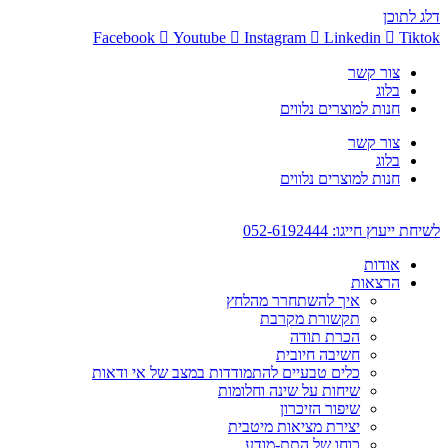
דלג לתוכן
Facebook
Youtube
Instagram
Linkedin
Tiktok
צור קשר
בלוג
חנות למוצרים נלווים
צור קשר
בלוג
חנות למוצרים נלווים
לשיחת ייעוץ חייגו: 052-6192444
אודות
הרצאות
איך להשתחרר מהלחץ
תקשורת מקרבת
הכרת תודה
חשיבה חיובית
כלים טבעיים להתמודדות במצב של אי ודאות
שיחות על שינה וחלומות
שיפור הזיכרון
יצירת מציאות מיטבית
כוחו של התת-מודע