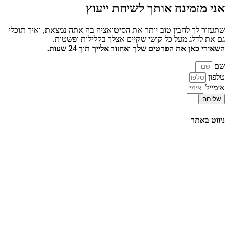
אני מזמינה אותך
לשיחת ייעוץ
שתעזור לך להבין טוב יותר את הסיטואציה בה אתה נמצאת, ואיך תוכלי
גם את לדלג מעל כל קושי שקיים אצלך בקלילות ופשטות.
השאירי כאן את הפרטים שלך ואחזור אלייך תוך 24 שעות.
שם
טלפון
אימייל
שליחה
ניווט באתר
דף הבית
הרצאות
סדנאות והשתלמויות
טיפול וליווי אישי
תובנות וסיפורי הצלחה
אודות
צור קשר
בלוג
תקנון האתר