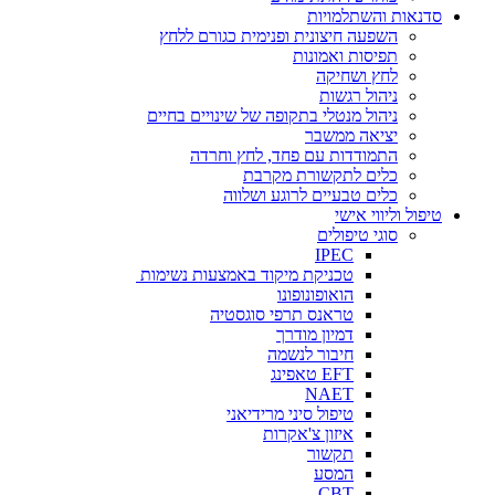
סדנאות והשתלמויות
השפעה חיצונית ופנימית כגורם ללחץ
תפיסות ואמונות
לחץ ושחיקה
ניהול רגשות
ניהול מנטלי בתקופה של שינויים בחיים
יציאה ממשבר
התמודדות עם פחד, לחץ וחרדה
כלים לתקשורת מקרבת
כלים טבעיים לרוגע ושלווה
טיפול וליווי אישי
סוגי טיפולים
IPEC
טכניקת מיקוד באמצעות נשימות
הואופונופונו
טראנס תרפי סוגסטיה
דמיון מודרך
חיבור לנשמה
EFT טאפינג
NAET
טיפול סיני מרידיאני
איזון צ'אקרות
תקשור
המסע
CBT