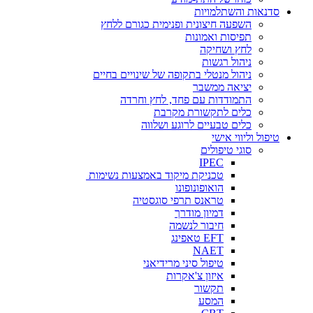
סדנאות והשתלמויות
השפעה חיצונית ופנימית כגורם ללחץ
תפיסות ואמונות
לחץ ושחיקה
ניהול רגשות
ניהול מנטלי בתקופה של שינויים בחיים
יציאה ממשבר
התמודדות עם פחד, לחץ וחרדה
כלים לתקשורת מקרבת
כלים טבעיים לרוגע ושלווה
טיפול וליווי אישי
סוגי טיפולים
IPEC
טכניקת מיקוד באמצעות נשימות
הואופונופונו
טראנס תרפי סוגסטיה
דמיון מודרך
חיבור לנשמה
EFT טאפינג
NAET
טיפול סיני מרידיאני
איזון צ'אקרות
תקשור
המסע