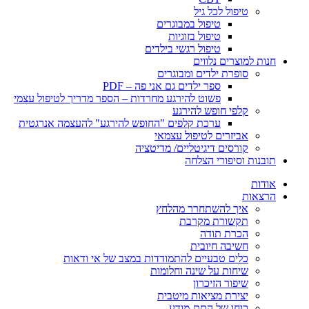
טיפול לכל גיל
טיפול במבוגרים
טיפול בזוגיות
טיפול רגשי בילדים
חנות למוצרים נלווים
סופרת ילדים ומבוגרים
ספר ילדים גם אני פה – PDF
פשוט להירגע מחרדות – הספר מדריך לטיפול עצמי
קלפי חופש להירגע
ערכת קלפים "החופש להירגע" להעצמה אנרגטית
אביזרים לטיפול עצמאי
קורסים דיגיטליים/ מדיטציה
תובנות וסיפורי הצלחה
אודות
הרצאות
איך להשתחרר מהלחץ
תקשורת מקרבת
הכרת תודה
חשיבה חיובית
כלים טבעיים להתמודדות במצב של אי ודאות
שיחות על שינה וחלומות
שיפור הזיכרון
יצירת מציאות מיטבית
כוחו של התת-מודע