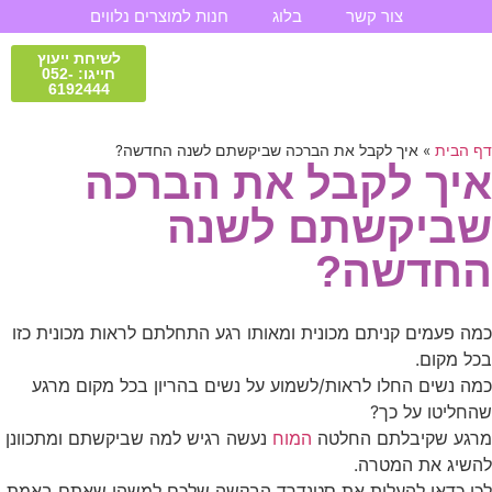
צור קשר
בלוג
חנות למוצרים נלווים
לשיחת ייעוץ
חייגו: 052-
6192444
טיפול וליווי אישי
חנות למוצרים נלווים
תובנות וסיפורי הצלחה
סדנאות והשתלמויות
דף הבית
»
איך לקבל את הברכה שביקשתם לשנה החדשה?
איך לקבל את הברכה
שביקשתם לשנה
החדשה?
כמה פעמים קניתם מכונית ומאותו רגע התחלתם לראות מכונית כזו
בכל מקום.
כמה נשים החלו לראות/לשמוע על נשים בהריון בכל מקום מרגע
שהחליטו על כך?
מרגע שקיבלתם החלטה
המוח
נעשה רגיש למה שביקשתם ומתכוונן
להשיג את המטרה.
לכן כדאי להעלות את סטנדרד הבקשה שלכם למשהו שאתם באמת