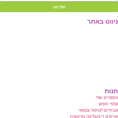
שליחה
ניווט באתר
דף הבית
הרצאות
סדנאות והשתלמויות
טיפול וליווי אישי
תובנות וסיפורי הצלחה
אודות
צור קשר
בלוג
תקנון האתר
חנות
הספרים שלי
קלפי חופש
אביזרים לטיפול עצמאי
קורסים דיגיטליים/ מדיטציה