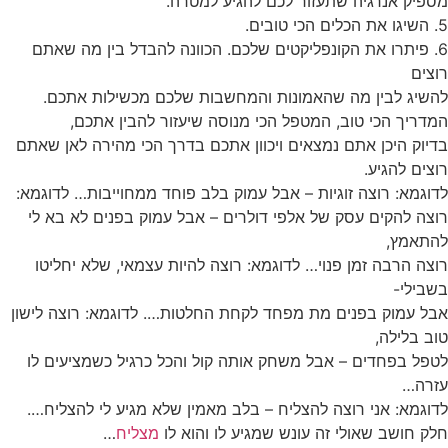
מספיק אנרגיה שתעזור לכם להגיע למטרה.
5. השיגו את הכלים הכי טובים.
6. פיתרו את הקונפליקטים שלכם. הכוונה להבדל בין מה שאתם
רוצים
להשיג לבין מה שהאמונות והמחשבות שלכם מכשילות אתכם.
המדריך הכי טוב, המטפל הכי מנוסה שיעזור להבין אתכם,
בדיוק היכן אתם נמצאים ויכוון אתכם בדרך הכי מהירה לאן שאתם
רוצים להגיע.
לדוגמא: רוצה זוגיות – אבל עמוק בלב פוחד ממחוייבות… לדוגמא:
רוצה להקים עסק של אלפי דולרים – אבל עמוק בפנים לא בא לי
להתאמץ,
רוצה הרבה זמן פנוי… לדוגמא: רוצה להיות עצמאי, שלא יחליטו
בשבילי-
אבל עמוק בפנים מת מפחד לקחת החלטות…. לדוגמא: רוצה לישון
טוב בלילה,
לטפל בפחדים – אבל משחק אותה קול והכל כרגיל כשמציעים לו
עזרה…
לדוגמא: אני רוצה להצליח – בלב מאמין שלא מגיע לי להצליח….
חלק חושב שאולי זה עונש שמגיע לו והוא לו
מצליח
…