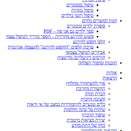
טיפול במבוגרים
טיפול בזוגיות
טיפול רגשי בילדים
חנות למוצרים נלווים
סופרת ילדים ומבוגרים
ספר ילדים גם אני פה – PDF
פשוט להירגע מחרדות – הספר מדריך לטיפול עצמי
קלפי חופש להירגע
ערכת קלפים "החופש להירגע" להעצמה אנרגטית
אביזרים לטיפול עצמאי
קורסים דיגיטליים/ מדיטציה
תובנות וסיפורי הצלחה
אודות
הרצאות
איך להשתחרר מהלחץ
תקשורת מקרבת
הכרת תודה
חשיבה חיובית
כלים טבעיים להתמודדות במצב של אי ודאות
שיחות על שינה וחלומות
שיפור הזיכרון
יצירת מציאות מיטבית
כוחו של התת-מודע
סדנאות והשתלמויות