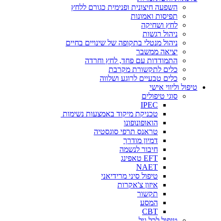
השפעה חיצונית ופנימית כגורם ללחץ
תפיסות ואמונות
לחץ ושחיקה
ניהול רגשות
ניהול מנטלי בתקופה של שינויים בחיים
יציאה ממשבר
התמודדות עם פחד, לחץ וחרדה
כלים לתקשורת מקרבת
כלים טבעיים לרוגע ושלווה
טיפול וליווי אישי
סוגי טיפולים
IPEC
טכניקת מיקוד באמצעות נשימות
הואופונופונו
טראנס תרפי סוגסטיה
דמיון מודרך
חיבור לנשמה
EFT טאפינג
NAET
טיפול סיני מרידיאני
איזון צ'אקרות
תקשור
המסע
CBT
טיפול לכל גיל