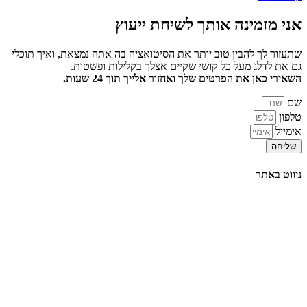
אני מזמינה אותך
לשיחת ייעוץ
שתעזור לך להבין טוב יותר את הסיטואציה בה אתה נמצאת, ואיך תוכלי
גם את לדלג מעל כל קושי שקיים אצלך בקלילות ופשטות.
השאירי כאן את הפרטים שלך ואחזור אלייך תוך 24 שעות.
שם
טלפון
אימייל
שליחה
ניווט באתר
דף הבית
הרצאות
סדנאות והשתלמויות
טיפול וליווי אישי
תובנות וסיפורי הצלחה
אודות
צור קשר
בלוג
תקנון האתר