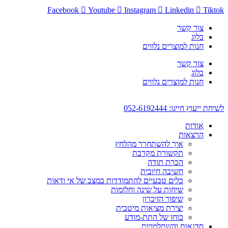
דלג
Facebook
Youtube
Instagram
Linkedin
Tiktok
לתוכן
צור קשר
בלוג
חנות למוצרים נלווים
צור קשר
בלוג
חנות למוצרים נלווים
לשיחת ייעוץ חייגו: 052-6192444
אודות
הרצאות
איך להשתחרר מהלחץ
תקשורת מקרבת
הכרת תודה
חשיבה חיובית
כלים טבעיים להתמודדות במצב של אי ודאות
שיחות על שינה וחלומות
שיפור הזיכרון
יצירת מציאות מיטבית
כוחו של התת-מודע
סדנאות והשתלמויות