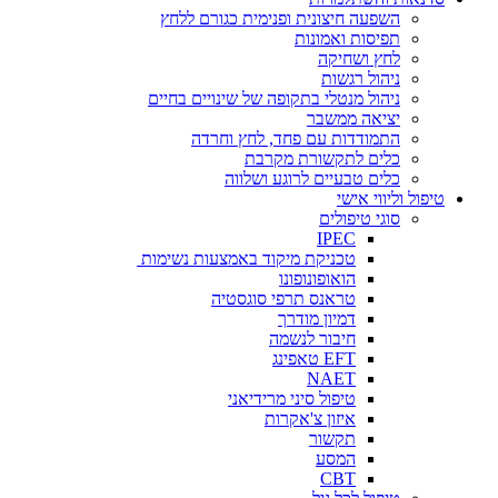
השפעה חיצונית ופנימית כגורם ללחץ
תפיסות ואמונות
לחץ ושחיקה
ניהול רגשות
ניהול מנטלי בתקופה של שינויים בחיים
יציאה ממשבר
התמודדות עם פחד, לחץ וחרדה
כלים לתקשורת מקרבת
כלים טבעיים לרוגע ושלווה
טיפול וליווי אישי
סוגי טיפולים
IPEC
טכניקת מיקוד באמצעות נשימות
הואופונופונו
טראנס תרפי סוגסטיה
דמיון מודרך
חיבור לנשמה
EFT טאפינג
NAET
טיפול סיני מרידיאני
איזון צ'אקרות
תקשור
המסע
CBT