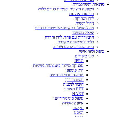
סדנאות והשתלמויות
השפעה חיצונית ופנימית כגורם ללחץ
תפיסות ואמונות
לחץ ושחיקה
ניהול רגשות
ניהול מנטלי בתקופה של שינויים בחיים
יציאה ממשבר
התמודדות עם פחד, לחץ וחרדה
כלים לתקשורת מקרבת
כלים טבעיים לרוגע ושלווה
טיפול וליווי אישי
סוגי טיפולים
IPEC
טכניקת מיקוד באמצעות נשימות
הואופונופונו
טראנס תרפי סוגסטיה
דמיון מודרך
חיבור לנשמה
EFT טאפינג
NAET
טיפול סיני מרידיאני
איזון צ'אקרות
תקשור
המסע