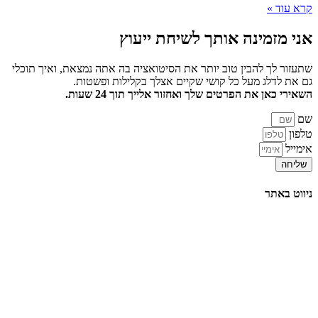
קרא עוד »
אני מזמינה אותך
לשיחת ייעוץ
שתעזור לך להבין טוב יותר את הסיטואציה בה אתה נמצאת, ואיך תוכלי
גם את לדלג מעל כל קושי שקיים אצלך בקלילות ופשטות.
השאירי כאן את הפרטים שלך ואחזור אלייך תוך 24 שעות.
שם
טלפון
אימייל
שליחה
ניווט באתר
דף הבית
הרצאות
סדנאות והשתלמויות
טיפול וליווי אישי
תובנות וסיפורי הצלחה
אודות
צור קשר
בלוג