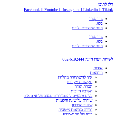
דלג לתוכן
Facebook
Youtube
Instagram
Linkedin
Tiktok
צור קשר
בלוג
חנות למוצרים נלווים
צור קשר
בלוג
חנות למוצרים נלווים
לשיחת ייעוץ חייגו: 052-6192444
אודות
הרצאות
איך להשתחרר מהלחץ
תקשורת מקרבת
הכרת תודה
חשיבה חיובית
כלים טבעיים להתמודדות במצב של אי ודאות
שיחות על שינה וחלומות
שיפור הזיכרון
יצירת מציאות מיטבית
כוחו של התת-מודע