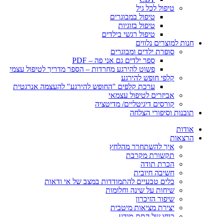
טיפול לכל גיל
טיפול במבוגרים
טיפול בזוגיות
טיפול רגשי בילדים
חנות למוצרים נלווים
סופרת ילדים ומבוגרים
ספר ילדים גם אני פה – PDF
פשוט להירגע מחרדות – הספר מדריך לטיפול עצמי
קלפי חופש להירגע
ערכת קלפים "החופש להירגע" להעצמה אנרגטית
אביזרים לטיפול עצמאי
קורסים דיגיטליים/ מדיטציה
תובנות וסיפורי הצלחה
אודות
הרצאות
איך להשתחרר מהלחץ
תקשורת מקרבת
הכרת תודה
חשיבה חיובית
כלים טבעיים להתמודדות במצב של אי ודאות
שיחות על שינה וחלומות
שיפור הזיכרון
יצירת מציאות מיטבית
כוחו של התת-מודע