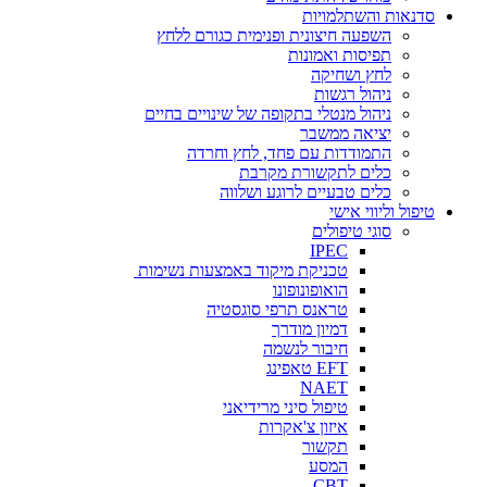
סדנאות והשתלמויות
השפעה חיצונית ופנימית כגורם ללחץ
תפיסות ואמונות
לחץ ושחיקה
ניהול רגשות
ניהול מנטלי בתקופה של שינויים בחיים
יציאה ממשבר
התמודדות עם פחד, לחץ וחרדה
כלים לתקשורת מקרבת
כלים טבעיים לרוגע ושלווה
טיפול וליווי אישי
סוגי טיפולים
IPEC
טכניקת מיקוד באמצעות נשימות
הואופונופונו
טראנס תרפי סוגסטיה
דמיון מודרך
חיבור לנשמה
EFT טאפינג
NAET
טיפול סיני מרידיאני
איזון צ'אקרות
תקשור
המסע
CBT