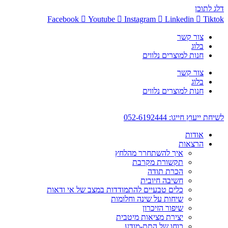
דלג לתוכן
Facebook
Youtube
Instagram
Linkedin
Tiktok
צור קשר
בלוג
חנות למוצרים נלווים
צור קשר
בלוג
חנות למוצרים נלווים
לשיחת ייעוץ חייגו: 052-6192444
אודות
הרצאות
איך להשתחרר מהלחץ
תקשורת מקרבת
הכרת תודה
חשיבה חיובית
כלים טבעיים להתמודדות במצב של אי ודאות
שיחות על שינה וחלומות
שיפור הזיכרון
יצירת מציאות מיטבית
כוחו של התת-מודע