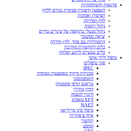
סדנאות והשתלמויות
השפעה חיצונית ופנימית כגורם ללחץ
תפיסות ואמונות
לחץ ושחיקה
ניהול רגשות
ניהול מנטלי בתקופה של שינויים בחיים
יציאה ממשבר
התמודדות עם פחד, לחץ וחרדה
כלים לתקשורת מקרבת
כלים טבעיים לרוגע ושלווה
טיפול וליווי אישי
סוגי טיפולים
IPEC
טכניקת מיקוד באמצעות נשימות
הואופונופונו
טראנס תרפי סוגסטיה
דמיון מודרך
חיבור לנשמה
EFT טאפינג
NAET
טיפול סיני מרידיאני
איזון צ'אקרות
תקשור
המסע