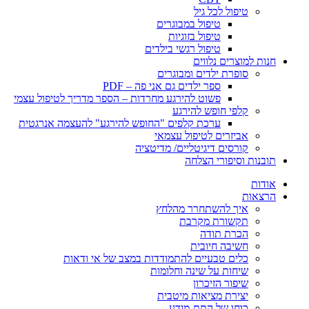
טיפול לכל גיל
טיפול במבוגרים
טיפול בזוגיות
טיפול רגשי בילדים
חנות למוצרים נלווים
סופרת ילדים ומבוגרים
ספר ילדים גם אני פה – PDF
פשוט להירגע מחרדות – הספר מדריך לטיפול עצמי
קלפי חופש להירגע
ערכת קלפים "החופש להירגע" להעצמה אנרגטית
אביזרים לטיפול עצמאי
קורסים דיגיטליים/ מדיטציה
תובנות וסיפורי הצלחה
אודות
הרצאות
איך להשתחרר מהלחץ
תקשורת מקרבת
הכרת תודה
חשיבה חיובית
כלים טבעיים להתמודדות במצב של אי ודאות
שיחות על שינה וחלומות
שיפור הזיכרון
יצירת מציאות מיטבית
כוחו של התת-מודע