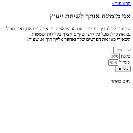
קרא עוד »
אני מזמינה אותך
לשיחת ייעוץ
שתעזור לך להבין טוב יותר את הסיטואציה בה אתה נמצאת, ואיך תוכלי
גם את לדלג מעל כל קושי שקיים אצלך בקלילות ופשטות.
השאירי כאן את הפרטים שלך ואחזור אלייך תוך 24 שעות.
שם
טלפון
אימייל
שליחה
ניווט באתר
דף הבית
הרצאות
סדנאות והשתלמויות
טיפול וליווי אישי
תובנות וסיפורי הצלחה
אודות
צור קשר
בלוג