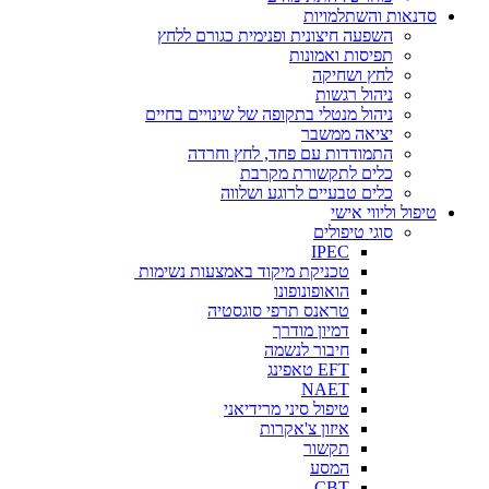
סדנאות והשתלמויות
השפעה חיצונית ופנימית כגורם ללחץ
תפיסות ואמונות
לחץ ושחיקה
ניהול רגשות
ניהול מנטלי בתקופה של שינויים בחיים
יציאה ממשבר
התמודדות עם פחד, לחץ וחרדה
כלים לתקשורת מקרבת
כלים טבעיים לרוגע ושלווה
טיפול וליווי אישי
סוגי טיפולים
IPEC
טכניקת מיקוד באמצעות נשימות
הואופונופונו
טראנס תרפי סוגסטיה
דמיון מודרך
חיבור לנשמה
EFT טאפינג
NAET
טיפול סיני מרידיאני
איזון צ'אקרות
תקשור
המסע
CBT