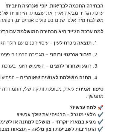
הבחירה החכמה לבריאות, יופי ואנרגיה חיובית!
ערכת הג'ייד מביאה אליך את עוצמתה הייחודית של אבן
משולבת מזה אלפי שנים בטיפולים אנרגטיים, רפואה מ
למה ערכת הג'ייד היא הבחירה המושלמת עבורך?
תוצאה ניכרת לעין
– עיסוי הפנים עם רולר הג'
חיבור אנרגטי ורוחני
– מגבירה הרמוניה פנימי
רוגע ושחרור לחצים
– השימוש היומי בערכת הג
מתנה מושלמת לאנשים שאוהבים
– הפתיעו 
סיפור אמיתי:
ליאת, מטופלת ותיקה שלי, התמודדה עם
מתמשך.
🚀
למה עכשיו?
✔️
מלאי מוגבל – הבטיחי את שלך עכשיו!
✔️
מגיע במארז יוקרתי – מושלם למתנה או לשימו
✔️
התחייבות לשביעות רצון מלאה – תוצאות מובט