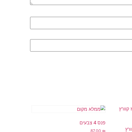
פנס 4 צבעים
ורץ
87.00
₪