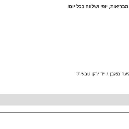
ריאות, יופי ושלווה בכל יום!
עה מאבן ג'ייד ירקן טבעית”