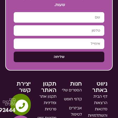
שעות.
שליחה
ניווט
חנות
תקנון
יצירת
באתר
האתר
קשר
הספרים שלי
דף הבית
תקנון אתר
קלפי חופש
חייגו
לפרטים
הרצאות
ומדיניות
נוספים
אביזרים
סדנאות
פרטיות
92444
לטיפול
והשתלמויות