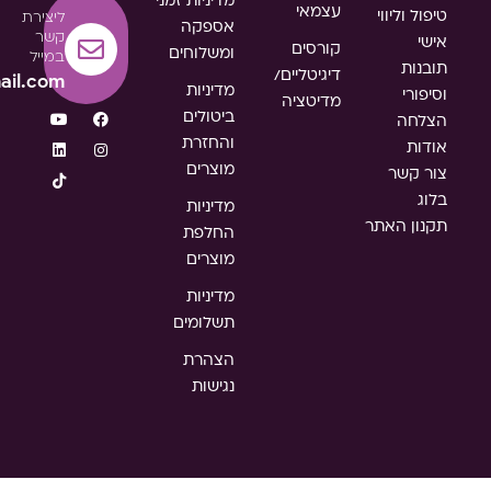
מדיניות זמני
עצמאי
טיפול וליווי
ליצירת
אספקה
קשר
אישי
קורסים
ומשלוחים
במייל
תובנות
דיגיטליים/
ail.com
מדיניות
וסיפורי
מדיטציה
ביטולים
הצלחה
והחזרת
אודות
מוצרים
צור קשר
בלוג
מדיניות
תקנון האתר
החלפת
מוצרים
מדיניות
תשלומים
הצהרת
נגישות