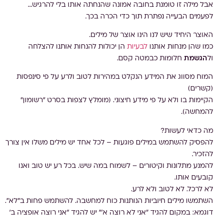
אבל מילה זו טומנת בחובה אמונה שהנחתה אותו בלי להרגיש…
לפעמים הבעייה נפתרת תוך כדי הכרה בכך.
האוצר היחיד שיש לנו הינו אוצר של מילים.
כמו שהן מנחות אותנו
לבעיות
הן יכולות להנחות אותנו להצלחה
ול
הגשמת
חלומות כבמטה קסם.
המוח מסווג את המידע הנקלט במהירות לטוב ולרע על פי סינפסות
(קשרים)
הקיימות בו ולא על פי מידע חיצוני. (מומלץ לצפות בסרט "רשומון"
להמחשה).
מה כדאי לעשות?
להפסיק להשתמש במילים פוגעות – לכל אחד יש מילים משלו אין צורך
להזכיר.
להמנע מתלונות וקיטורים – לשמוח במה שיש. בכל רע יש טוב ואנו
קובעים אותו.
לא לרכל. לא לטוב ולא לרע.
השתמשו מילים חיוביות הנותנות כוח למחשבה. להשתמש פחות ב"לא".
דוגמא: במקום להגיד "אני לא רוצה א'" יש להגיד "אני רוצה אופציה ב'