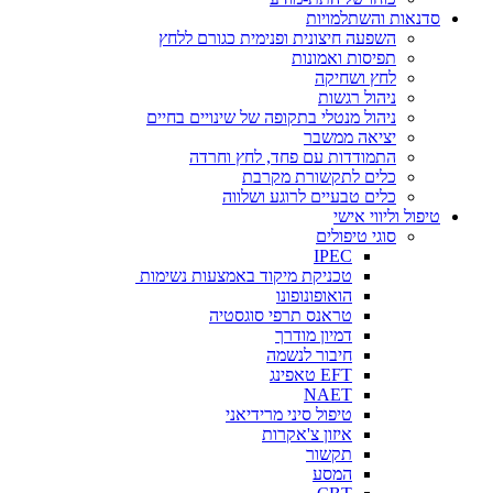
סדנאות והשתלמויות
השפעה חיצונית ופנימית כגורם ללחץ
תפיסות ואמונות
לחץ ושחיקה
ניהול רגשות
ניהול מנטלי בתקופה של שינויים בחיים
יציאה ממשבר
התמודדות עם פחד, לחץ וחרדה
כלים לתקשורת מקרבת
כלים טבעיים לרוגע ושלווה
טיפול וליווי אישי
סוגי טיפולים
IPEC
טכניקת מיקוד באמצעות נשימות
הואופונופונו
טראנס תרפי סוגסטיה
דמיון מודרך
חיבור לנשמה
EFT טאפינג
NAET
טיפול סיני מרידיאני
איזון צ'אקרות
תקשור
המסע