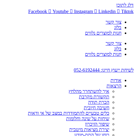
דלג לתוכן
Facebook
Youtube
Instagram
Linkedin
Tiktok
צור קשר
בלוג
חנות למוצרים נלווים
צור קשר
בלוג
חנות למוצרים נלווים
לשיחת ייעוץ חייגו: 052-6192444
אודות
הרצאות
איך להשתחרר מהלחץ
תקשורת מקרבת
הכרת תודה
חשיבה חיובית
כלים טבעיים להתמודדות במצב של אי ודאות
שיחות על שינה וחלומות
שיפור הזיכרון
יצירת מציאות מיטבית
כוחו של התת-מודע