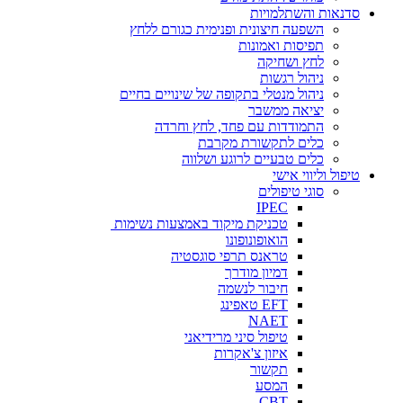
סדנאות והשתלמויות
השפעה חיצונית ופנימית כגורם ללחץ
תפיסות ואמונות
לחץ ושחיקה
ניהול רגשות
ניהול מנטלי בתקופה של שינויים בחיים
יציאה ממשבר
התמודדות עם פחד, לחץ וחרדה
כלים לתקשורת מקרבת
כלים טבעיים לרוגע ושלווה
טיפול וליווי אישי
סוגי טיפולים
IPEC
טכניקת מיקוד באמצעות נשימות
הואופונופונו
טראנס תרפי סוגסטיה
דמיון מודרך
חיבור לנשמה
EFT טאפינג
NAET
טיפול סיני מרידיאני
איזון צ'אקרות
תקשור
המסע
CBT