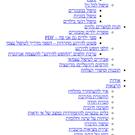
טיפול לכל גיל
טיפול במבוגרים
טיפול בזוגיות
טיפול רגשי בילדים
חנות למוצרים נלווים
סופרת ילדים ומבוגרים
ספר ילדים גם אני פה – PDF
פשוט להירגע מחרדות – הספר מדריך לטיפול עצמי
קלפי חופש להירגע
ערכת קלפים "החופש להירגע" להעצמה אנרגטית
אביזרים לטיפול עצמאי
קורסים דיגיטליים/ מדיטציה
תובנות וסיפורי הצלחה
אודות
הרצאות
איך להשתחרר מהלחץ
תקשורת מקרבת
הכרת תודה
חשיבה חיובית
כלים טבעיים להתמודדות במצב של אי ודאות
שיחות על שינה וחלומות
שיפור הזיכרון
יצירת מציאות מיטבית
כוחו של התת-מודע