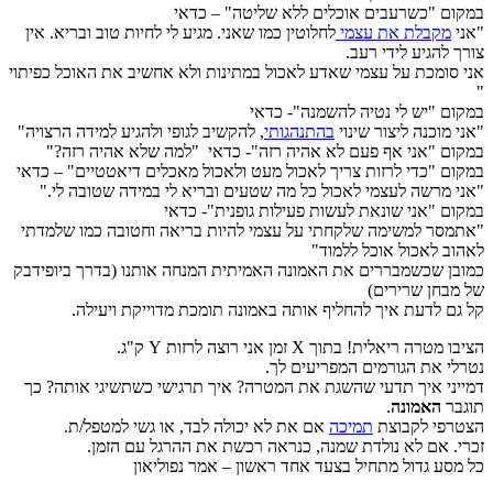
במקום "כשרעבים אוכלים ללא שליטה" – כדאי
"אני
מקבלת את עצמי
לחלוטין כמו שאני. מגיע לי לחיות טוב ובריא. אין
צורך להגיע לידי רעב.
אני סומכת על עצמי שאדע לאכול במתינות ולא אחשיב את האוכל כפיתוי
"
במקום "יש לי נטיה להשמנה"- כדאי
"אני מוכנה ליצור שינוי
בהתנהגותי
, להקשיב לגופי ולהגיע למידה הרצויה"
במקום "אני אף פעם לא אהיה רזה"- כדאי "למה שלא אהיה רזה?"
במקום "כדי לרזות צריך לאכול מעט ולאכול מאכלים דיאטטיים" – כדאי
"אני מרשה לעצמי לאכול כל מה שטעים ובריא לי במידה שטובה לי."
במקום "אני שונאת לעשות פעילות גופנית"- כדאי
"אתמסר למשימה שלקחתי על עצמי להיות בריאה וחטובה כמו שלמדתי
לאהוב לאכול אוכל ללמוד"
כמובן שכשמבררים את האמונה האמיתית המנחה אותנו (בדרך ביופידבק
של מבחן שרירים)
קל גם לדעת איך להחליף אותה באמונה תומכת מדוייקת ויעילה.
הציבו מטרה ריאלית! בתוך X זמן אני רוצה לרזות Y ק"ג.
נטרלי את הגורמים המפריעים לך.
דמייני איך תדעי שהשגת את המטרה? איך תרגישי כשתשיגי אותה? כך
תוגבר
האמונה
.
הצטרפי לקבוצת
תמיכה
אם את לא יכולה לבד, או גשי למטפל/ת.
זכרי. אם לא נולדת שמנה, כנראה רכשת את ההרגל עם הזמן.
כל מסע גדול מתחיל בצעד אחד ראשון – אמר נפוליאון