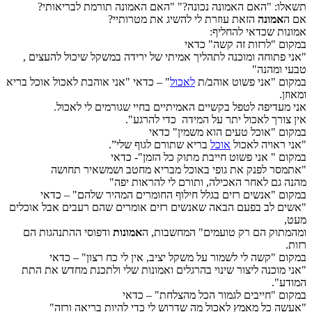
תשאלו: "האם האמונה נכונה?" "האם האמונה תורמת לבריאותי?
אם ה
אמונה
הזאת עוזרת לי להשיג את מטרותיי?
אמונות שכדאי להחליף:
במקום "לרזות זה קשה" כדאי
"אני פתוחה ומוכנה לתהליך אמיתי של ירידה במשקל שיכול להעצים ,
טבעי ומהנה"
במקום "אני פשוט אוהב/ת
לאכול
" – כדאי "אני אוהבת לאכול אוכל בריא
ומאוזן.
אני מעדיפה לטפל בקשיים האמיתיים בחיי שגורמים לי לאכול.
אין צורך לאכול יתר על המידה כדי להרגע".
במקום "אוכל טעים הוא משמין" כדאי
"אני ראויה לאכול
אוכל
בריא שתורם לגוף שלי”.
במקום " אני פשוט חייבת מתוק כל הזמן"- כדאי
"אתמסר לפנק את גופי באוכל מבריא מחטב ושמשאיר תחושה
מהנה גם לאחר האכילה, ותורם לי להראות יפה"
במקום "אנשים רזים בגלל חילוף החומרים המהיר שלהם" – כדאי
"אשים לב בפעם הבאה שאנשים רזים אומרים שהם רעבים אבל אוכלים
מעט,
ומהמתוק הם רק טועמים" המחשבות, ה
אמונות
ודפוסי ההתנהגות הם
רזות.
במקום "קשה לי לשמור על משקל יציב, אין לי כח רצון" – כדאי
"אני מוכנה ליצור שינוי בהרגלים ואמונות שלי ולתכנת מחדש את התת
המודע".
במקום "חייבים לגמור הכל מהצלחת" – כדאי
"אעשה כל מאמץ לאכול מה שדרוש לי כדי להיות בריאה ורזה"