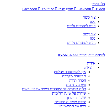
דלג לתוכן
Facebook
Youtube
Instagram
Linkedin
Tiktok
צור קשר
בלוג
חנות למוצרים נלווים
צור קשר
בלוג
חנות למוצרים נלווים
לשיחת ייעוץ חייגו: 052-6192444
אודות
הרצאות
איך להשתחרר מהלחץ
תקשורת מקרבת
הכרת תודה
חשיבה חיובית
כלים טבעיים להתמודדות במצב של אי ודאות
שיחות על שינה וחלומות
שיפור הזיכרון
יצירת מציאות מיטבית
כוחו של התת-מודע