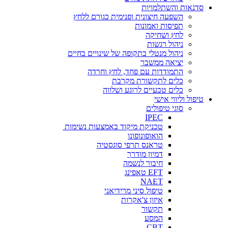
סדנאות והשתלמויות
השפעה חיצונית ופנימית כגורם ללחץ
תפיסות ואמונות
לחץ ושחיקה
ניהול רגשות
ניהול מנטלי בתקופה של שינויים בחיים
יציאה ממשבר
התמודדות עם פחד, לחץ וחרדה
כלים לתקשורת מקרבת
כלים טבעיים לרוגע ושלווה
טיפול וליווי אישי
סוגי טיפולים
IPEC
טכניקת מיקוד באמצעות נשימות
הואופונופונו
טראנס תרפי סוגסטיה
דמיון מודרך
חיבור לנשמה
EFT טאפינג
NAET
טיפול סיני מרידיאני
איזון צ'אקרות
תקשור
המסע
CBT