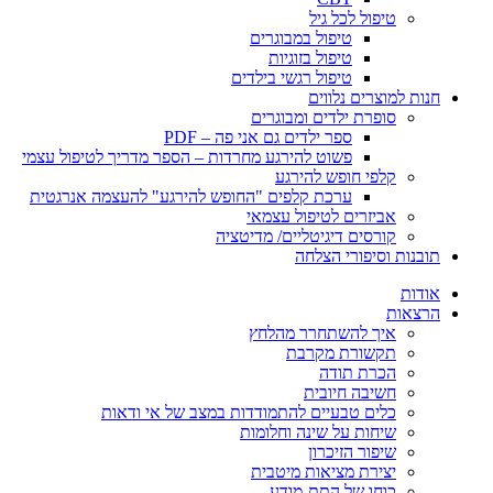
טיפול לכל גיל
טיפול במבוגרים
טיפול בזוגיות
טיפול רגשי בילדים
חנות למוצרים נלווים
סופרת ילדים ומבוגרים
ספר ילדים גם אני פה – PDF
פשוט להירגע מחרדות – הספר מדריך לטיפול עצמי
קלפי חופש להירגע
ערכת קלפים "החופש להירגע" להעצמה אנרגטית
אביזרים לטיפול עצמאי
קורסים דיגיטליים/ מדיטציה
תובנות וסיפורי הצלחה
אודות
הרצאות
איך להשתחרר מהלחץ
תקשורת מקרבת
הכרת תודה
חשיבה חיובית
כלים טבעיים להתמודדות במצב של אי ודאות
שיחות על שינה וחלומות
שיפור הזיכרון
יצירת מציאות מיטבית
כוחו של התת-מודע