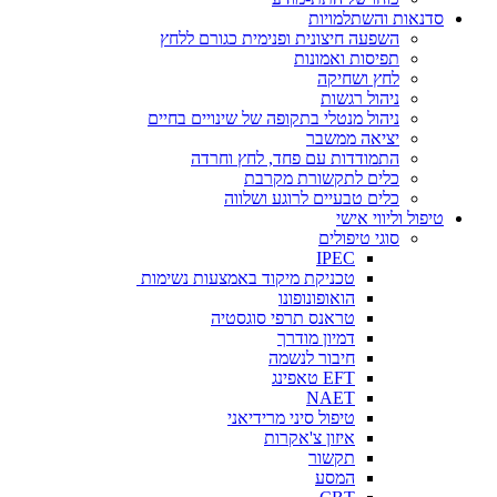
סדנאות והשתלמויות
השפעה חיצונית ופנימית כגורם ללחץ
תפיסות ואמונות
לחץ ושחיקה
ניהול רגשות
ניהול מנטלי בתקופה של שינויים בחיים
יציאה ממשבר
התמודדות עם פחד, לחץ וחרדה
כלים לתקשורת מקרבת
כלים טבעיים לרוגע ושלווה
טיפול וליווי אישי
סוגי טיפולים
IPEC
טכניקת מיקוד באמצעות נשימות
הואופונופונו
טראנס תרפי סוגסטיה
דמיון מודרך
חיבור לנשמה
EFT טאפינג
NAET
טיפול סיני מרידיאני
איזון צ'אקרות
תקשור
המסע