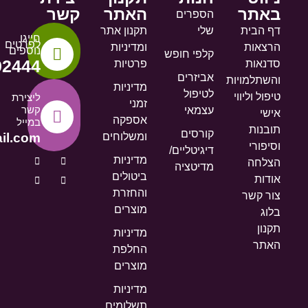
באתר
האתר
קשר
הספרים
דף הבית
שלי
תקנון אתר
חייגו
לפרטים
הרצאות
ומדיניות
נוספים
קלפי חופש
92444
סדנאות
פרטיות
אביזרים
והשתלמויות
מדיניות
לטיפול
טיפול וליווי
ליצירת
זמני
קשר
עצמאי
אישי
אספקה
במייל
תובנות
קורסים
ומשלוחים
il.com
וסיפורי
דיגיטליים/
מדיניות
הצלחה
מדיטציה
ביטולים
אודות
והחזרת
צור קשר
מוצרים
בלוג
תקנון
מדיניות
האתר
החלפת
מוצרים
מדיניות
תשלומים