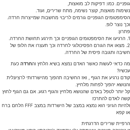
גופניים. כמו: דפיקות לב מואצות,
נשימות מואצות, קוצר נשימה, מתח שרירים, ועוד.
הסימפטומים הגופניים גורמים לריבוי מחשבות שמייצרות חרדה.
וכך נוצר לופ.
פתרון:
1. הרגיעו את הסימפטומים הגופניים וכך תירגע תחושת החרדה.
2. מצאו את הגורם הפסיכולוגי לחרדה וכך תעצרו את הלופ של
חשיבה ותגובה פיסית של החרדה.
מה כדאי לעשות כאשר האדם נמצא בשיא הלחץ וה
חרדה
כעת
עכשיו?
קודם נרגיע את הגוף , ואז החשיבה תהפוך מהישרדותי לרציונלית
והנושא יהפוך לפחות מלחיץ.
קל יותר לטפל באדם שהנושא מלחיץ והגוף רגוע. אם גם הגוף לחוץ
קשה לאדם להתרכז
ולהיות הגיוני הוא נמצא במצב של הישרדות במצב FFF הלחם ברח
או קפא
הרפיית שרירים הדרגתית