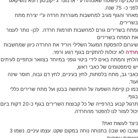
זו טכניקה פשוטה שאומתה ע"י אדמונד ג'ייקובסון רופא משיקאגו
לפני כ- 75 שנה.
מאחר והגוף מגיב למחשבות מעוררות חרדה ע"י יצירת מתח
בשרירים.
ומתח בשרירים גורם למחשבות תורמות חרדה. לכן- נותר לעצור
את המתח בשרירים
שיגרום להפסקת המעגל השלילי ויוריד את החרדה כיוון שמחשבות
חרדה
לא יכולות להתקיים בגוף רגוע ורפוי.
הלחץ והמתח באים לידי ביטוי גופני במיוחד בצוואר וכתפיים לעיתים
יש סימפטומים של כאבי ראש,
כאבי גב, מתח בלסתות, לחץ בעיניים, לחץ דם גבוה, חוסר שינה
ועוד.
כמו כן קיימת השפעה על התחושה בבטן ועל מתח שרירים כללי
בגוף.
תרגול קבוע בהרפייה של כל קבוצות השרירים בגוף כ-20 דקות ביום
יכול לעזור לנו להפטר מהחרדה.
כיצד לעשות זאת?
שכבו (או שבו) בתנוחה נוחה במקום שקט. עצמו עיניים. נשמו 3
נשימות עמוקות.