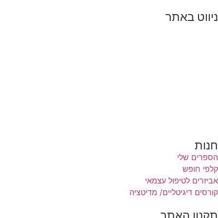
ניווט באתר
דף הבית
הרצאות
סדנאות והשתלמויות
טיפול וליווי אישי
תובנות וסיפורי הצלחה
אודות
צור קשר
בלוג
תקנון האתר
חנות
הספרים שלי
קלפי חופש
אביזרים לטיפול עצמאי
קורסים דיגיטליים/ מדיטציה
תקנון האתר