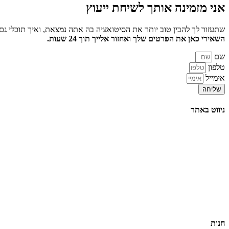
אני מזמינה אותך
לשיחת ייעוץ
שתעזור לך להבין טוב יותר את הסיטואציה בה אתה נמצאת, ואיך תוכלי גם
השאירי כאן את הפרטים שלך ואחזור אלייך תוך 24 שעות.
שם
טלפון
אימייל
שליחה
ניווט באתר
דף הבית
הרצאות
סדנאות והשתלמויות
טיפול וליווי אישי
תובנות וסיפורי הצלחה
אודות
צור קשר
בלוג
תקנון האתר
חנות