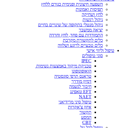
השפעה חיצונית ופנימית כגורם ללחץ
תפיסות ואמונות
לחץ ושחיקה
ניהול רגשות
ניהול מנטלי בתקופה של שינויים בחיים
יציאה ממשבר
התמודדות עם פחד, לחץ וחרדה
כלים לתקשורת מקרבת
כלים טבעיים לרוגע ושלווה
טיפול וליווי אישי
סוגי טיפולים
IPEC
טכניקת מיקוד באמצעות נשימות
הואופונופונו
טראנס תרפי סוגסטיה
דמיון מודרך
חיבור לנשמה
EFT טאפינג
NAET
טיפול סיני מרידיאני
איזון צ'אקרות
תקשור
המסע
CBT
טיפול לכל גיל