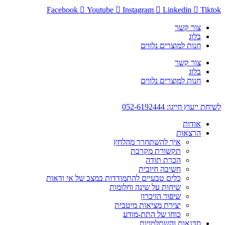
דלג
Facebook
Youtube
Instagram
Linkedin
Tiktok
לתוכן
צור קשר
בלוג
חנות למוצרים נלווים
צור קשר
בלוג
חנות למוצרים נלווים
לשיחת ייעוץ חייגו: 052-6192444
אודות
הרצאות
איך להשתחרר מהלחץ
תקשורת מקרבת
הכרת תודה
חשיבה חיובית
כלים טבעיים להתמודדות במצב של אי ודאות
שיחות על שינה וחלומות
שיפור הזיכרון
יצירת מציאות מיטבית
כוחו של התת-מודע
סדנאות והשתלמויות