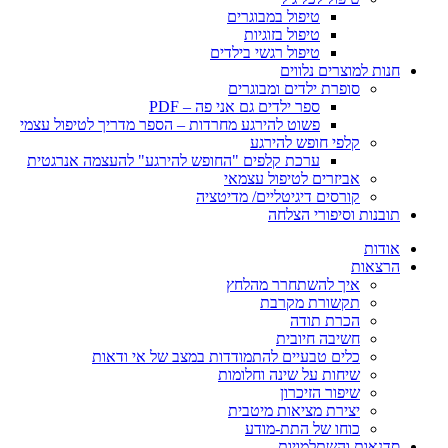
טיפול במבוגרים
טיפול בזוגיות
טיפול רגשי בילדים
חנות למוצרים נלווים
סופרת ילדים ומבוגרים
ספר ילדים גם אני פה – PDF
פשוט להירגע מחרדות – הספר מדריך לטיפול עצמי
קלפי חופש להירגע
ערכת קלפים "החופש להירגע" להעצמה אנרגטית
אביזרים לטיפול עצמאי
קורסים דיגיטליים/ מדיטציה
תובנות וסיפורי הצלחה
אודות
הרצאות
איך להשתחרר מהלחץ
תקשורת מקרבת
הכרת תודה
חשיבה חיובית
כלים טבעיים להתמודדות במצב של אי ודאות
שיחות על שינה וחלומות
שיפור הזיכרון
יצירת מציאות מיטבית
כוחו של התת-מודע
סדנאות והשתלמויות