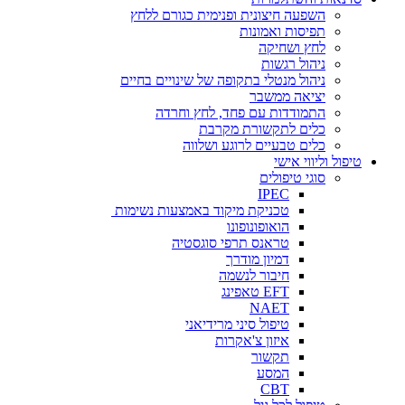
השפעה חיצונית ופנימית כגורם ללחץ
תפיסות ואמונות
לחץ ושחיקה
ניהול רגשות
ניהול מנטלי בתקופה של שינויים בחיים
יציאה ממשבר
התמודדות עם פחד, לחץ וחרדה
כלים לתקשורת מקרבת
כלים טבעיים לרוגע ושלווה
טיפול וליווי אישי
סוגי טיפולים
IPEC
טכניקת מיקוד באמצעות נשימות
הואופונופונו
טראנס תרפי סוגסטיה
דמיון מודרך
חיבור לנשמה
EFT טאפינג
NAET
טיפול סיני מרידיאני
איזון צ'אקרות
תקשור
המסע
CBT