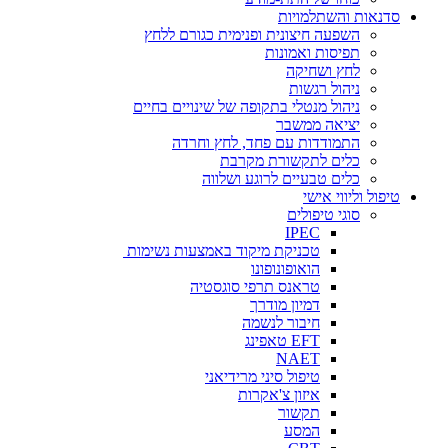
סדנאות והשתלמויות
השפעה חיצונית ופנימית כגורם ללחץ
תפיסות ואמונות
לחץ ושחיקה
ניהול רגשות
ניהול מנטלי בתקופה של שינויים בחיים
יציאה ממשבר
התמודדות עם פחד, לחץ וחרדה
כלים לתקשורת מקרבת
כלים טבעיים לרוגע ושלווה
טיפול וליווי אישי
סוגי טיפולים
IPEC
טכניקת מיקוד באמצעות נשימות
הואופונופונו
טראנס תרפי סוגסטיה
דמיון מודרך
חיבור לנשמה
EFT טאפינג
NAET
טיפול סיני מרידיאני
איזון צ'אקרות
תקשור
המסע