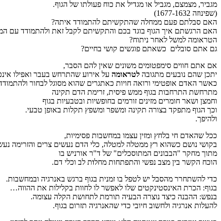
מגביר, מצמצם, מגביל או מגדיל את כוח פעולתו של הגוף.
(שפינוזה 1677-1632)
האם סבלתם פעם ממחלה שהתקשיתם להתמודד איתה?
האם הרגשתם איך הגוף בוגד בכם והתקשיתם לקבל זאת ולהתמודד עם המ
הטראומה למשל לאחר ניתוח?
גם אתם סובלים כשאתם פוגשים קושי בחיים?
אם אתם חווים סימפטומים משונים שאין להם הסבר,
יתכן שהם נובעים מתגובה
לטראומה
על אירוע שהתרחש בעבר ואפילו אינכם
כאשר האדם אופטימי ורואה חויות כאתגרים שהוא מסוגל לבחור ולהתמודד
מתרחשת התרחבות בגוף ממש פיסית, זרימת הדם תקינה
וחמצן ושאר חומרים מזינים זורמים בחופשיות ובטבעיות בגוף
וכך הגוף מתפקד בצורה תקינה ומשפר ומשפץ תקלות באופן טבעי.
ולהיפך.
ככל שהאדם חי בלחץ ומזין עצמו במחשבות פסימיות,
בקושי נושם כשהוא רץ ממטלה למטלה, כלי הדם נעשים צרים והזרימה נעש
מתוך מחקר "הבבונים המתוסכלים" של ד"ר אורניש בו
הוכח הקשר בין מצב נפשי והתפתחות מחל
ו
ת לב וכלי דם.
כדי להשתחרר מהסבל יש לטפל בו זמנית בגוף ברגש באנרגיה ובמחשבות.
בגוף: הכרת האינסטינקטים שלו לאפשר לו לחוות בקלילות את ההווה…
בנפש: ההבנה כיצד נוצרה הבעיה תורמת לתחושת הקלה עצומה.
להעלות אנרגיה ולחשוב חיובי כדי שהאנרגיה תזרום בגוף.