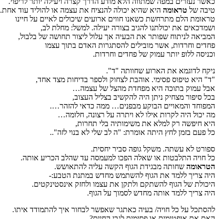
כאשר נעזרים במפה שמתווה הלא מודע הדרך קצרה ויעילה יותר לריפוי.
טיבה של
טראומה
היא שהיא יכולה להנציח את עצמה או להוליד עוד אחת.
טראומת הלם מתרחשת כשאנו חווים ארועים שיכולים לאיים על חיינו
ושמדכאים את יכולתנו להגיב בצורה יעילה. למשל: מחלת לב,
המביאה לניתוח שפותר את הבעיה אך עלול ליצור תחושה של בלבול,
פחדים וחרדות, אשר מובילים להסתגרות האדם בתוך עצמו
וכניסה ללופ יותר עמוק של פחדים וחרדות.
ניקח לדוגמא את הארוע שחוותה "ד".
"ד" היא טיפוס פסימי. אוהבת לצחוק ולספר בדיחות מצד אחד,
אבל עמוק בתוכה היא מפחדת מהצל של עצמה…
בכל סיפור מצחיק ניתן היה להקשיב בצליל העצוב,
המפוחד והמאויים הבוקע מבפנים… ממה כדאי להזהר….
מה יכול היה לקרות אילו לא ויתרה על רצונה, חלומה…
היא חיפשה רק למלא את משימותיה בלי תחרות,
כל פעם בזמן לחץ היתה אומרת: "ה לב שלי לא בנוי לזה"..
ספורט לא עשתה. משקל גופה סביר יחסית.
כל חויה התלבטות או שאלה הפכו למעמסה עד שהלב הכריע אותה.
הטראומה
שחותה מבגידת הגוף הקשה עליה להתאושש.
היה צריך ללמד את הגוף להשתמש מחדש במתנת הטבע:-
היכולת של הגוף להשתקם ולתקן את עצמו ולחזק אינסטינקטים.
היה צריך ללמד אותה מחדש לסמוך על הגוף.
להסתכל על כל חויה/ בעיה כאתגר שאפשר לבחור איך להתמודד איתו.
האם את אופטימית או פסימית לגבי החיים?