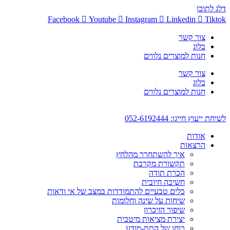
דלג לתוכן
Facebook
Youtube
Instagram
Linkedin
Tiktok
צור קשר
בלוג
חנות למוצרים נלווים
צור קשר
בלוג
חנות למוצרים נלווים
לשיחת ייעוץ חייגו: 052-6192444
אודות
הרצאות
איך להשתחרר מהלחץ
תקשורת מקרבת
הכרת תודה
חשיבה חיובית
כלים טבעיים להתמודדות במצב של אי ודאות
שיחות על שינה וחלומות
שיפור הזיכרון
יצירת מציאות מיטבית
כוחו של התת-מודע