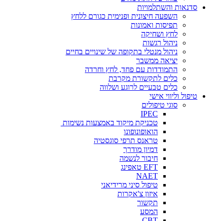
סדנאות והשתלמויות
השפעה חיצונית ופנימית כגורם ללחץ
תפיסות ואמונות
לחץ ושחיקה
ניהול רגשות
ניהול מנטלי בתקופה של שינויים בחיים
יציאה ממשבר
התמודדות עם פחד, לחץ וחרדה
כלים לתקשורת מקרבת
כלים טבעיים לרוגע ושלווה
טיפול וליווי אישי
סוגי טיפולים
IPEC
טכניקת מיקוד באמצעות נשימות
הואופונופונו
טראנס תרפי סוגסטיה
דמיון מודרך
חיבור לנשמה
EFT טאפינג
NAET
טיפול סיני מרידיאני
איזון צ'אקרות
תקשור
המסע
CBT