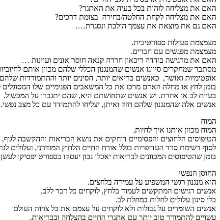
האם את מצליחה לזהות בכל בעיה את האתגר?
האם את מצליחה לקחת החלטה/בחירה בצומת דרכים?
האם גם את מוצאת את עצמך הולכת ונסגרת….
מצמצמת פעילות ספורטיבית.
מצמצמת מפגשים עם חברים.
האם את מרגישה בודדה דיכאון חרדה קנאה חוסר אונים ועוינות …
מסתבר שמחקרים סיווגו אנשים שהמנגנון הכללי שלהם מכוון אותם לחיוביות
אופטימיות ואושר, כאנשים בריאים יותר, חסינים יותר וההתמודדות שלהם
בזמן לחץ או מחלה האדם מרכז את כל המשאבים הפנימיים שלו המסוגלים לע
בעיית לב או אחרת. יש אנשים שתחושתם היא, שהם יתגברו על המכשול.
אנשים אלה שהמנגנון שלהם חזק ואיתן, יצליחו להתמודד עם כל מצב נפשי.
המוח
המוח מכוון אותנו איך לחיות.
הטיפוסים הלחוצים והפסימיים דוחקים את נושא הבריאות וההקשבה לגוף,
לסוף רשימת סדר העדיפויות בגלל אורח החיים הלחוץ המודרני, ועלולים לגר
בזמן שהטיפוסים המכוונים לבריאות יאכלו נכון יעסקו בספורט יפסיקו לעשן ו
החוסן הנפשי
הוא מנגנון רגשי המשפיע על עמידה בלחצים.
אנשים רגישים המתקשים לעמוד בלחץ, לוקחים כל דבר ללב,
בלי סינון עלולים לחלות במחלת לב.
אנשים השומרים על גבולות ולא לוקחים על עצמם את כל צרות העולם
עשויים להתמודד טוב יותר עם אתגרי החיים בהצלחה ובבריאות.