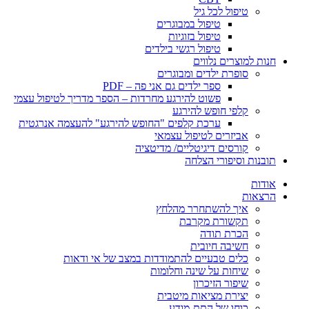
טיפול לכל גיל
טיפול במבוגרים
טיפול בזוגיות
טיפול רגשי בילדים
חנות למוצרים נלווים
סופרת ילדים ומבוגרים
ספר ילדים גם אני פה – PDF
פשוט להירגע מחרדות – הספר מדריך לטיפול עצמי
קלפי חופש להירגע
ערכת קלפים "החופש להירגע" להעצמה אנרגטית
אביזרים לטיפול עצמאי
קורסים דיגיטליים/ מדיטציה
תובנות וסיפורי הצלחה
אודות
הרצאות
איך להשתחרר מהלחץ
תקשורת מקרבת
הכרת תודה
חשיבה חיובית
כלים טבעיים להתמודדות במצב של אי ודאות
שיחות על שינה וחלומות
שיפור הזיכרון
יצירת מציאות מיטבית
כוחו של התת-מודע