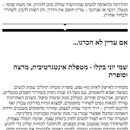
ההדרכה מתאימה לנשים שמרגישות שהלב מוכן לזוגיות, אך משהו פנימי –
מנטלי, רגשי או אנרגטי – עדיין חוסם את הדרך, והן רוצות להבין, לשחרר
ולבחור אחרת.
אם עדיין לא הכרנו...
שמי יוני בקלו - מטפלת אינטגרטיבית, מרצה
וסופרת
מומחית לאייפק לאיזון גוף–נפש, סופרת ומנחת תהליכי עומק לנשים.
נשואה ואמא לתאומים, עם מעל 15 שנות ניסיון בשחרור חסמים מנטליים,
רגשיים, אנרגטיים ופיזיים, בשילוב מגוון שיטות טיפול. בשנים האחרונות
עזרתי למאות נשים לשחרר מחסומים, למצוא זוגיות מדויקת עבורן ואף
להיכנס להריון – דרך חיבור עמוק לעצמן, שחרור מחסומים מעכבים וחיזוק
האמונה שהכול אפשרי עבורן ע״י מגוון שיטות וטכניקות בקליניקה.
המטרה שלי היא לעזור לנשים לחזק ביטחון עצמי, אהבה וקבלה עצמית,
להשתחרר ממה שמעכב אותן מבפנים, להתחבר לכוחות שלהן כדי להגיע
לזוגיות מדויקת משורש נשמתן, לחיות באושר ולהגשים את מטרות חייהן.